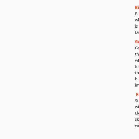
Bi
Po
wh
is
Dr
G
Gr
th
wh
fu
th
bu
im
R
St
wi
Li
sk
wi