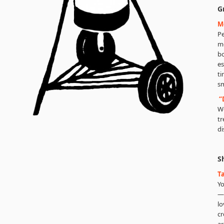
G
M
Pe
me
bo
es
ti
s
“
We
tr
di
Sh
T
Yo
—b
lo
cr