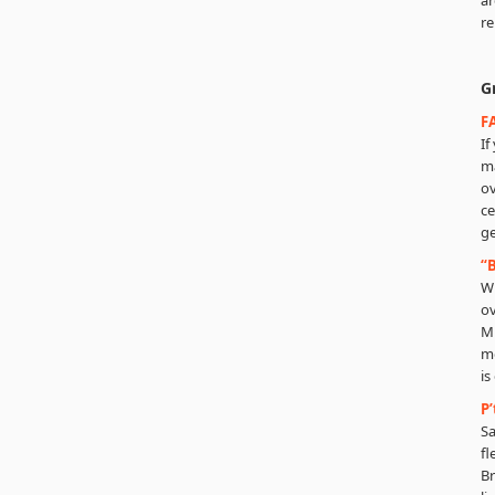
ar
re
Gr
F
If
ma
ov
ce
ge
“
Wh
ov
M
mo
is
P
Sa
fl
Br