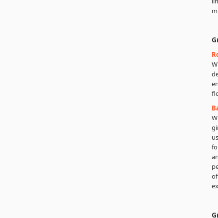
li
mi
G
Ro
Wh
d
en
fl
B
Wi
gi
us
fo
an
pe
of
ex
G