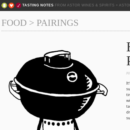
TASTING NOTES
FROM ASTOR WINES & SPIRITS + AST
FOOD
>
PAIRINGS
J
It
su
ti
wi
ta
d
s