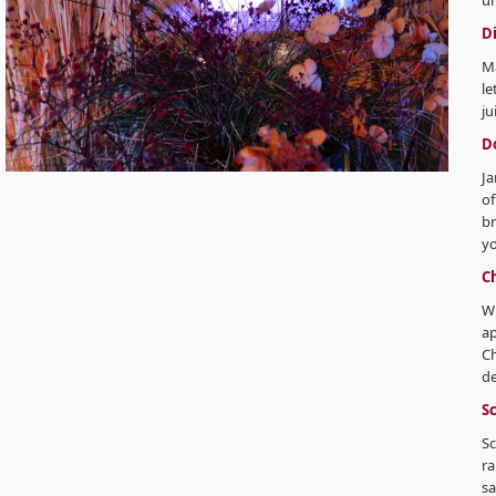
un
D
Ma
le
ju
D
Ja
of
br
yo
Ch
Wi
ap
Ch
de
S
Sc
r
sa