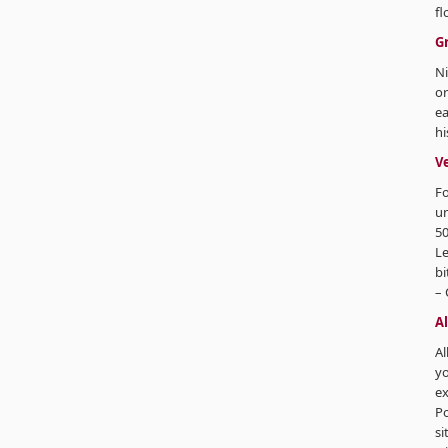
fl
G
Ni
or
e
hi
Ve
F
un
50
Le
bi
– 
A
Al
yo
ex
Po
si