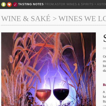
TASTING NOTES
FROM ASTOR WINES & SPIRITS + AST
WINE & SAKÉ
>
WINES WE L
O
C
mé
bi
da
B
A 
lu
I