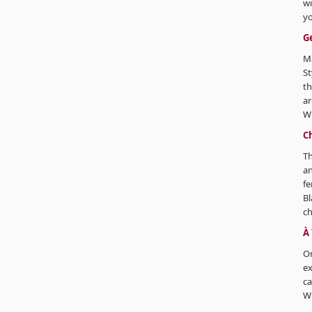
wi
yo
G
Ma
St
th
ar
Wi
C
Th
an
fe
B
ch
À
On
ex
ca
W