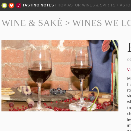
TASTING NOTES
FROM ASTOR WINES & SPIRITS + AST
WINE & SAKÉ
>
WINES WE L
O
Vi
Mi
hi
(t
vi
wh
to
ch
li
in