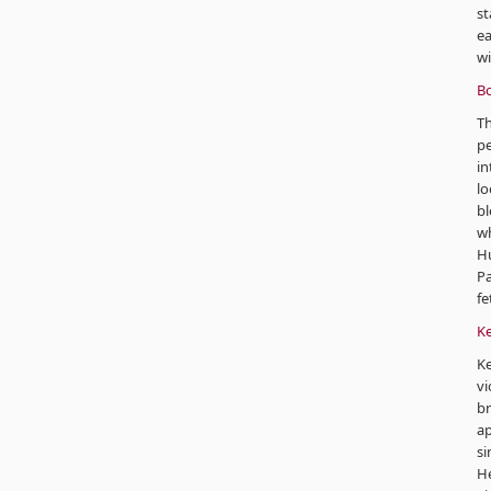
st
ea
wi
Bo
Th
pe
in
lo
bl
wh
H
Pa
fe
Ke
Ke
vi
br
ap
si
He