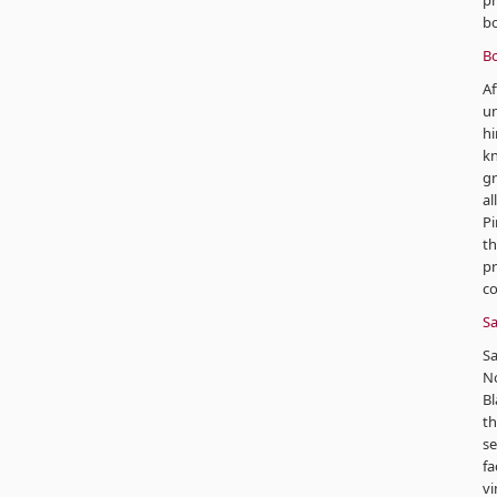
pr
bo
Bo
Af
un
hi
kn
gr
al
Pi
th
p
co
Sa
S
No
Bl
th
se
fa
vi