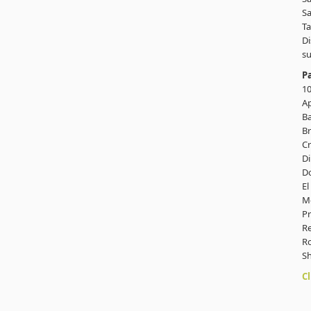
Sa
Ta
Di
su
P
1
Ap
Ba
Br
C
D
D
El
M
Pr
R
R
Sh
Cl