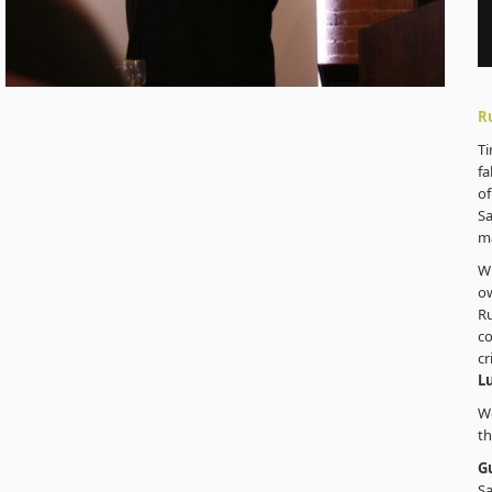
R
Ti
f
of
Sa
ma
Wh
ow
R
c
cr
L
We
th
Gu
Sa