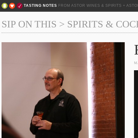
TASTING NOTES
FROM ASTOR WINES & SPIRITS + AST
SIP ON THIS
>
SPIRITS & COC
M