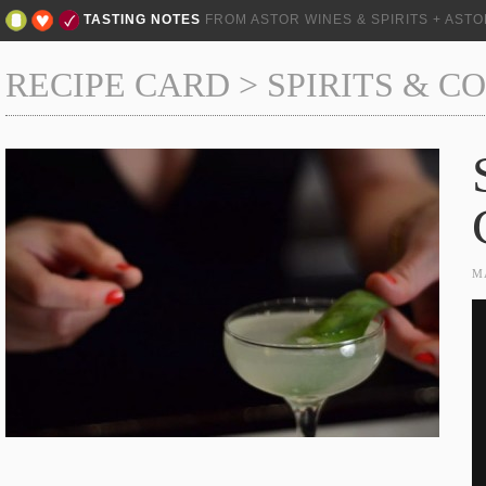
TASTING NOTES
FROM ASTOR WINES & SPIRITS + AST
RECIPE CARD
>
SPIRITS & C
M