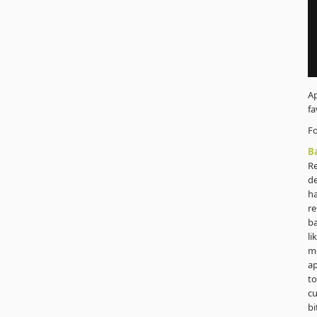
A
fa
Fo
B
Re
de
ha
re
ba
li
mo
ap
to
cu
bi